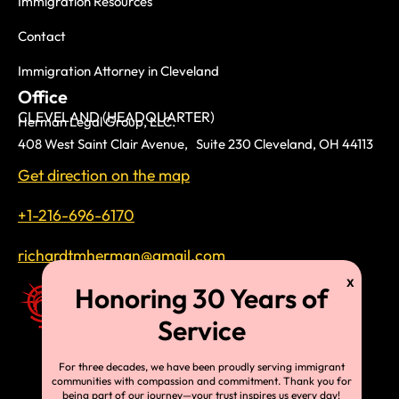
Immigration Resources
Contact
Immigration Attorney in Cleveland
Office
CLEVELAND (HEADQUARTER)
Herman Legal Group, LLC.
408 West Saint Clair Avenue, Suite 230 Cleveland, OH 44113
Get direction on the map
+1-216-696-6170
richardtmherman@gmail.com
For three decades, we have been proudly serving immigrant
communities with compassion and commitment. Thank you for
being part of our journey—your trust inspires us every day!