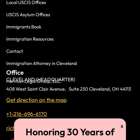
Local USCIS Offices
USCIS Asylum Offices
Immigrants Book
Immigration Resources
Contact
Immigration Attorney in Cleveland
Office
CLEVELAND (HEADQUARTER)
Herman Legal Group, LLC.
408 West Saint Clair Avenue, Suite 230 Cleveland, OH 44113
Get direction on the map
+1-216-696-6170
richardtmherman@gmail.com