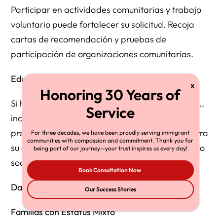
Participar en actividades comunitarias y trabajo
voluntario puede fortalecer su solicitud. Recoja
cartas de recomendación y pruebas de
participación de organizaciones comunitarias.
Educación
Si ha asistido a educación superior en los EE.UU.,
incluya transcripciones, diplomas y cualquier
premio o reconocimiento recibido. Esto demuestra
For three decades, we have been proudly serving immigrant
communities with compassion and commitment. Thank you for
su compromiso con el desarrollo personal y con la
being part of our journey—your trust inspires us every day!
sociedad.
Book Consultation Now
Datos y Estadísticas del Mundo Real
Our Success Stories
Familias con Estatus Mixto