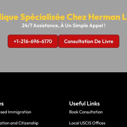
dique Spécialisée Chez Herman 
24/7 Assistance, À Un Simple Appel !
+1-216-696-6170
Consultation De Livre
es
Useful Links
ased Immigration
Book Consultation
ation and Citizenship
Local USCIS Offices