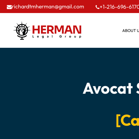
richardtmherman@gmail.com
+1-216-696-617
ABOUT 
Avocat 
[Ca