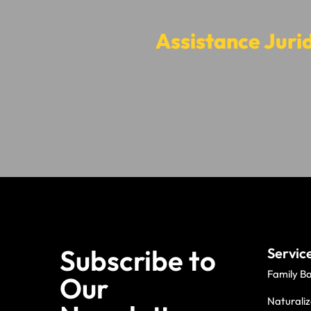
Assistance Juri
Subscribe to
Servic
Family B
Our
Naturaliz