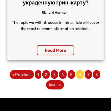
украденную грин-карту?
Richard Herman
The topic we will introduce in this article will cover
the most relevant information related…
Read More
6
« Previous
1
2
3
4
5
7
8
Next »