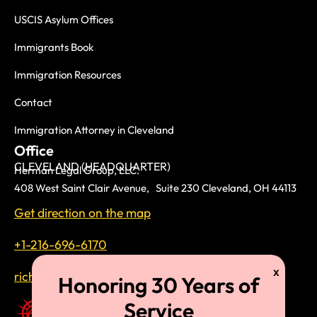
USCIS Asylum Offices
Immigrants Book
Immigration Resources
Contact
Immigration Attorney in Cleveland
Office
CLEVELAND (HEADQUARTER)
Herman Legal Group, LLC.
408 West Saint Clair Avenue, Suite 230 Cleveland, OH 44113
Get direction on the map
+1-216-696-6170
richardtmherman@gmail.com